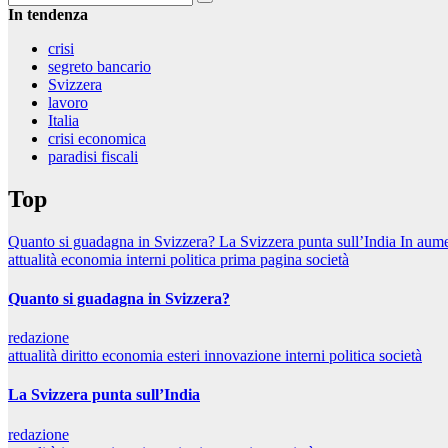
In tendenza
crisi
segreto bancario
Svizzera
lavoro
Italia
crisi economica
paradisi fiscali
Top
Quanto si guadagna in Svizzera?
La Svizzera punta sull’India
In aume
attualità
economia
interni
politica
prima pagina
società
Quanto si guadagna in Svizzera?
redazione
attualità
diritto
economia
esteri
innovazione
interni
politica
società
La Svizzera punta sull’India
redazione