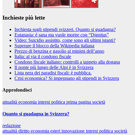
Inchieste più lette
Inchiesta sugli stipendi svizzeri. Quanto si guadagna?
Eutanasia: è sana ma vuole morire con “Dignitas”
Video: Suicidio assistito, come sono gli ultimi istanti?
Superare il blocco della Wikipedia italiana
Prezzo di benzina e gasolio ai minimi dell’anno
Italia: al via il condono fiscale
Condono fiscale italiano: controlli a tappeto alla dogana
Il ponte più lungo delle Alpi è in Svizzera
Lista nera dei paradisi fiscali: è pubblica.
Crisi economica? Si impennano gli stipendi in Svizzera
Approfondisci
attualità
economia
interni
politica
prima pagina
società
Quanto si guadagna in Svizzera?
redazione
attualità
diritto
economia
esteri
innovazione
interni
politica
società