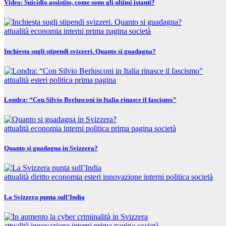
Video: Suicidio assistito, come sono gli ultimi istanti?
attualità
economia
interni
prima pagina
società
Inchiesta sugli stipendi svizzeri. Quanto si guadagna?
attualità
esteri
politica
prima pagina
Londra: “Con Silvio Berlusconi in Italia rinasce il fascismo”
attualità
economia
interni
politica
prima pagina
società
Quanto si guadagna in Svizzera?
attualità
diritto
economia
esteri
innovazione
interni
politica
società
La Svizzera punta sull’India
attualità
innovazione
interni
prima pagina
società