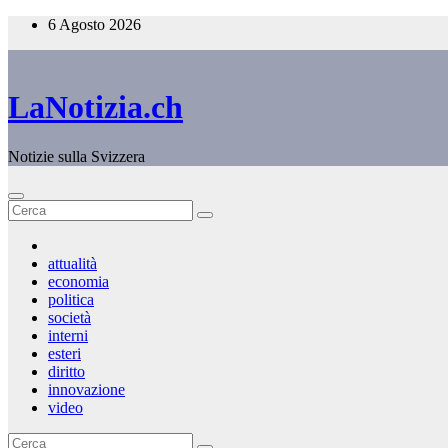
Salta
6 Agosto 2026
al
contenuto
LaNotizia.ch
Notizie sulla Svizzera
attualità
economia
politica
società
interni
esteri
diritto
innovazione
video