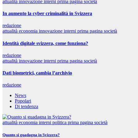
attualità
innovazione
interni
prima pagina
società
In aumento la cyber criminalità in Svizzera
redazione
attualità
economia
innovazione
interni
prima pagina
società
Identità digitale svizzera, come funziona?
redazione
attualità
innovazione
interni
prima pagina
società
Dati biometrici, cambia l’archivio
redazione
News
Popolari
Di tendenza
attualità
economia
interni
politica
prima pagina
società
Quanto si guadagna in Svizzera?