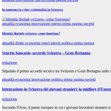
In aumento la cyber criminalità in Svizzera
attualità
economia
innovazione
interni
prima pagina
società
Identità digitale svizzera, come funziona?
attualità
diritto
economia
esteri
interni
politica
prima pagina
Segreto bancario, accordo Svizzera – Gran Bretagna
redazione
Stipulato il primo accordo tecnico tra Svizzera e Gran Bretagna sullo
attualità
economia
innovazione
politica
prima pagina
società
Integrazione in Svizzera dei giovani stranieri: la migliore d’Euor
redazione
Secondo l'Ocse, il paese europeo in cui i giovani lavoratori stranieri 